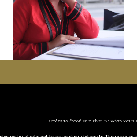
Οπότε το ζητούμενο είναι η γνώση και η
KILLS
Ο μόνος τρόπος για να εκπληρώσουμε αυτ
αλλά το κυριότερο να "ξαναμάθουμε" για τ
ing material relevant to you and your interests. They are also u