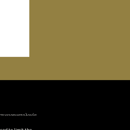
 επιχειρηματολογία.
ή την ανάγκη της εποχής είναι να μάθουμε,
α υλικά, για τις τεχνικές, για τη γη, για την
sed to limit the