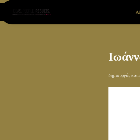
Α
Ιωάνν
δημιουργός και